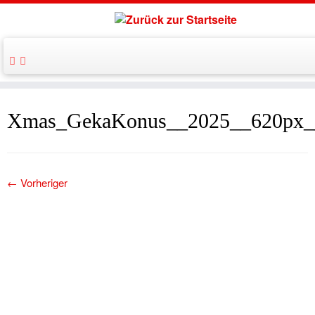
Xmas_GekaKonus__2025__620px
← Vorheriger