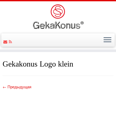
Gekakonus Logo klein
← Предыдущая