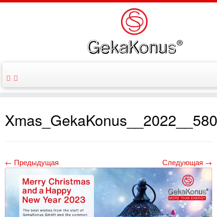
Xmas_GekaKonus__2022__58
← Предыдущая
Следующая →