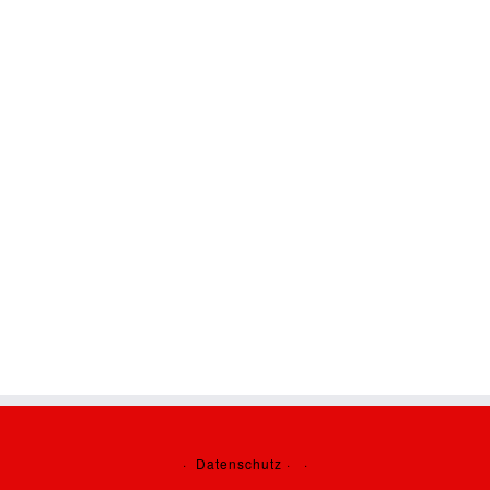
·
Datenschutz
·
·