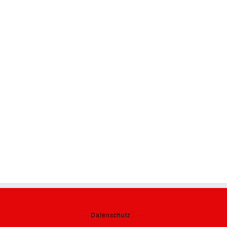
·
Datenschutz
·
·