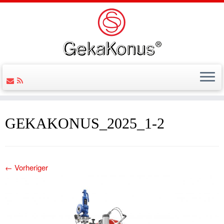
GEKAKONUS_2025_1-2
← Vorheriger