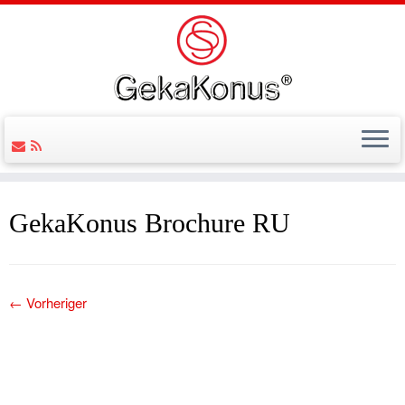
GekaKonus Brochure RU
← Vorheriger