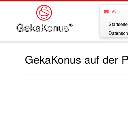
Startseite
Datensch
GekaKonus auf der 