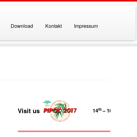
Download
Kontakt
Impressum
Visit us
th
th
14
– 16
November 