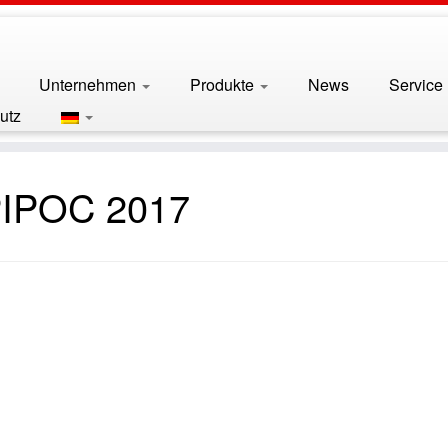
Unternehmen
Produkte
News
Service
utz
PIPOC 2017